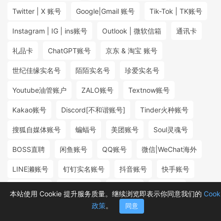
Twitter | X 账号
Google|Gmail 账号
Tik-Tok | TK账号
Instagram | IG | ins账号
Outlook | 微软信箱
通讯卡
礼品卡
ChatGPT账号
京东 & 淘宝 账号
世纪佳缘实名号
陌陌实名号
珍爱实名号
Youtube油管账户
ZALO账号
Textnow账号
Kakao账号
Discord[不和谐账号]
Tinder火种账号
搜狐自媒体账号
蝙蝠号
美团账号
Soul灵魂号
BOSS直聘
闲鱼账号
QQ账号
微信|WeChat海外
LINE濑账号
钉钉实名账号
抖音账号
快手账号
探探实名号
小红书账号
百度账号
微博账号
本站使用 Cookie 提升服务质量。继续浏览即表示你同意我们的
Cook
政策
。
同意
首页
分类
购物车
消息
我的
₮2.20
₮15.98